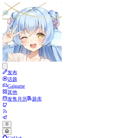
发布
话题
Galgame
其他
发售月历
题库