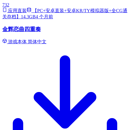
732
应用直装
【PC+安卓直装+安卓KR/TY模拟器版+全CG通
关存档】14.3GB
4 个月前
金辉恋曲四重奏
游戏本体
简体中文