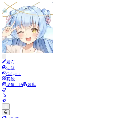
发布
话题
Galgame
其他
发售月历
题库