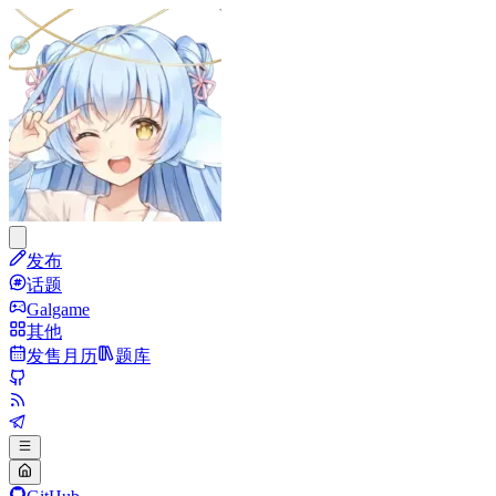
发布
话题
Galgame
其他
发售月历
题库