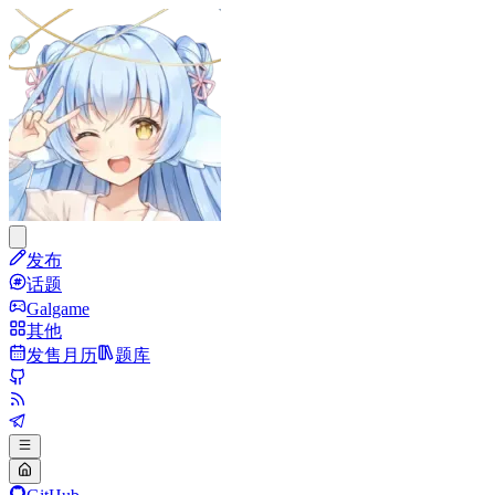
发布
话题
Galgame
其他
发售月历
题库