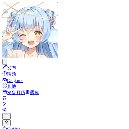
发布
话题
Galgame
其他
发售月历
题库