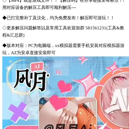
◇【MP4】就是游戏文件！！【解压码】在分享链接里有标注！!
用对应设备的解压工具即可顺利解压~~
◆已打完整补丁及汉化，均为免费发布！解压即可游玩！！
◇更多解压问题解答以及常用工具欢迎加群 581561231(工具&教
程&汇总群)
◆版本对应：PC为电脑端，xx模拟器需要手机安装对应模拟器游
玩，AZ为安卓直接安装即可