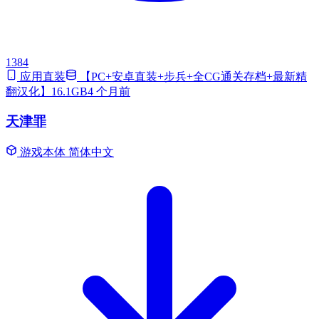
1384
应用直装
【PC+安卓直装+步兵+全CG通关存档+最新精
翻汉化】16.1GB
4 个月前
天津罪
游戏本体
简体中文