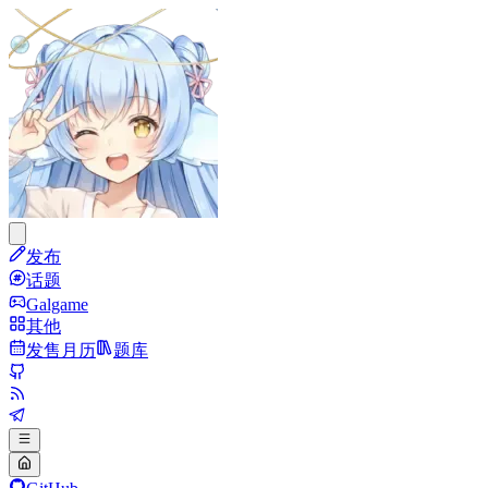
发布
话题
Galgame
其他
发售月历
题库