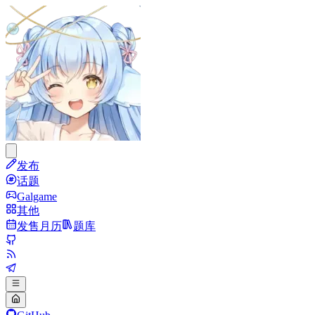
发布
话题
Galgame
其他
发售月历
题库