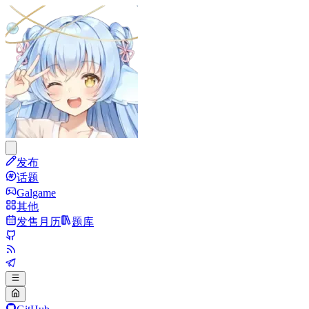
发布
话题
Galgame
其他
发售月历
题库