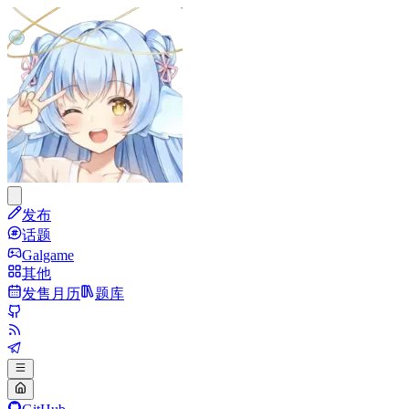
发布
话题
Galgame
其他
发售月历
题库