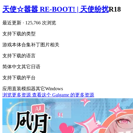
天使☆嚣嚣 RE-BOOT! | 天使纷扰
R18
最近更新
· 125,766 次浏览
支持下载的类型
游戏本体
合集
补丁
图片相关
支持下载的语言
简体中文
其它
日语
支持下载的平台
应用直装
模拟器
其它
Windows
浏览更多资源
查看这个 Galgame 的更多资源