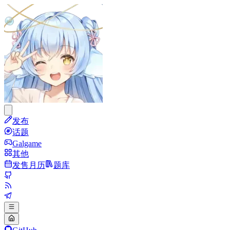
发布
话题
Galgame
其他
发售月历
题库