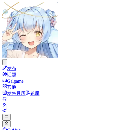
发布
话题
Galgame
其他
发售月历
题库