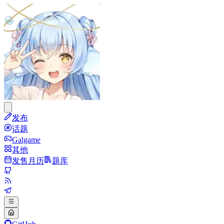
发布
话题
Galgame
其他
发售月历
题库