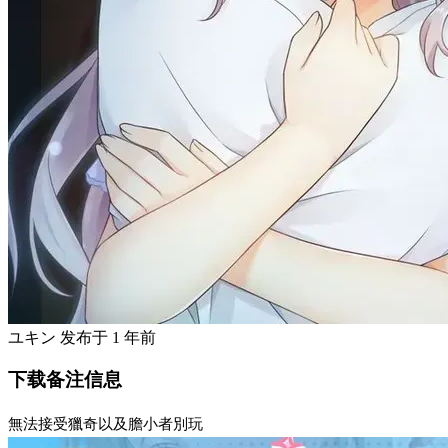
ユキン
发布于
1 年前
下载备注信息
無法接受獵奇以及膽小者別玩