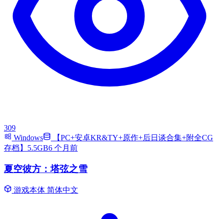
309
Windows
【PC+安卓KR&TY+原作+后日谈合集+附全CG
存档】5.5GB
6 个月前
夏空彼方：塔弦之雪
游戏本体
简体中文