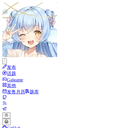
发布
话题
Galgame
其他
发售月历
题库