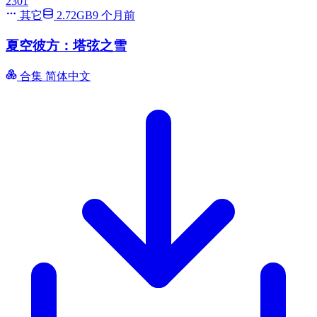
2301
其它
2.72GB
9 个月前
夏空彼方：塔弦之雪
合集
简体中文