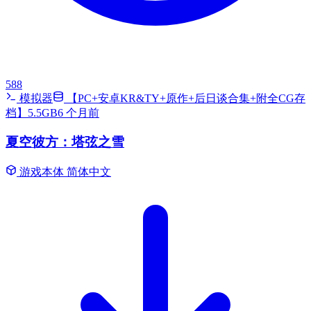
588
模拟器
【PC+安卓KR&TY+原作+后日谈合集+附全CG存
档】5.5GB
6 个月前
夏空彼方：塔弦之雪
游戏本体
简体中文