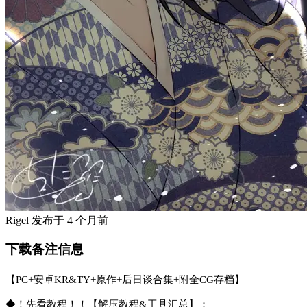
Rigel
发布于
4 个月前
下载备注信息
【PC+安卓KR&TY+原作+后日谈合集+附全CG存档】
◆！先看教程！！【解压教程&工具汇总】：