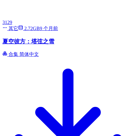
3129
其它
2.72GB
9 个月前
夏空彼方：塔弦之雪
合集
简体中文