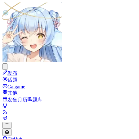
发布
话题
Galgame
其他
发售月历
题库