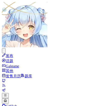
发布
话题
Galgame
其他
发售月历
题库