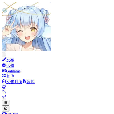
发布
话题
Galgame
其他
发售月历
题库