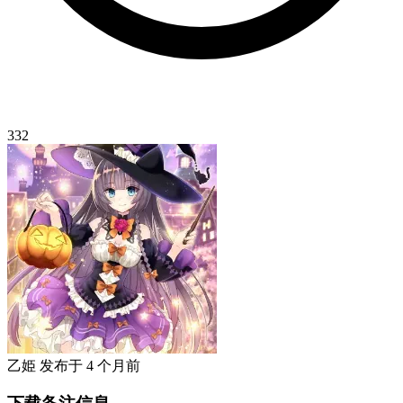
332
乙姫
发布于
4 个月前