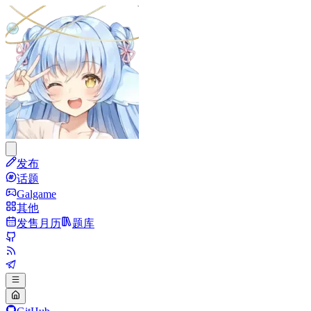
发布
话题
Galgame
其他
发售月历
题库