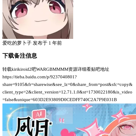
爱吃的萝卜子
发布于
1 年前
下载备注信息
转载kirikiroid2吧WARGBMMMM资源详细看贴吧地址
https://tieba.baidu.com/p/9237040801?
share=9105&fr=sharewise&see_lz=0&share_from=post&sfc=copy&
client_type=2&client_version=12.71.1.0&st=1730022180&is_video
=false&unique=603D2E93809D0CEDFF740C2A7F9E031B