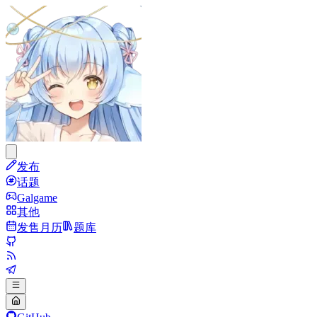
发布
话题
Galgame
其他
发售月历
题库