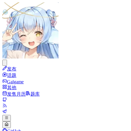
发布
话题
Galgame
其他
发售月历
题库