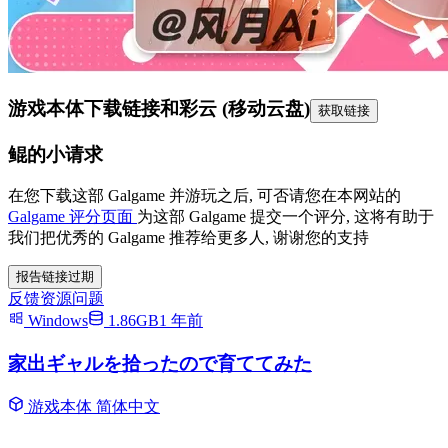
游戏本体下载链接
和彩云 (移动云盘)
获取链接
鲲的小请求
在您下载这部 Galgame 并游玩之后, 可否请您在本网站的
Galgame 评分页面
为这部 Galgame 提交一个评分, 这将有助于
我们把优秀的 Galgame 推荐给更多人, 谢谢您的支持
报告链接过期
反馈资源问题
Windows
1.86GB
1 年前
家出ギャルを拾ったので育ててみた
游戏本体
简体中文