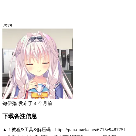
2978
锪伊殇
发布于
4 个月前
下载备注信息
▲！教程&工具&解压码：https://pan.quark.cn/s/6715e948775f