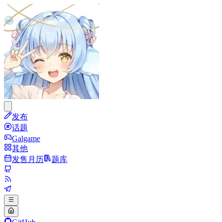
发布
话题
Galgame
其他
发售月历
题库