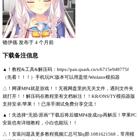
锪伊殇
发布于
4 个月前
下载备注信息
▲！教程&工具&解压码：https://pan.quark.cn/s/6715e948775f
（先看！！！）手机玩PC版本可以用盖世/Winlator模拟器
△！网课MP4就是游戏！！无视网盘里的无关文件，遇到文件夹
就打开！！解压码在教程里有文档标注！！KR/ONS/TY模拟器版
支持安卓/苹果！！已亲手测试免费分享交流！
▲！先选择“无损/原画”下载后将后缀MP4改成zip再解压！苹果PC
安装也有详细教程，小白也能玩！！
△！安装问题及更多教程视频汇总可加q群:1081621568，常用模