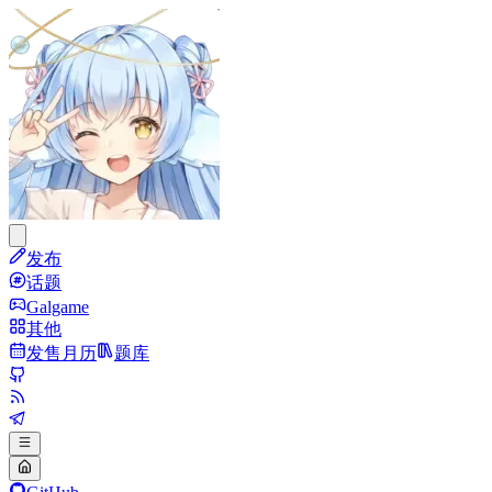
发布
话题
Galgame
其他
发售月历
题库