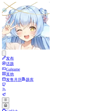
发布
话题
Galgame
其他
发售月历
题库