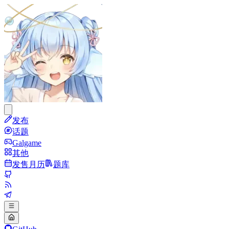
发布
话题
Galgame
其他
发售月历
题库