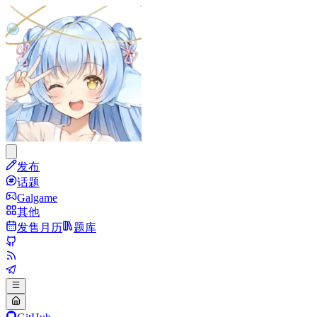
发布
话题
Galgame
其他
发售月历
题库