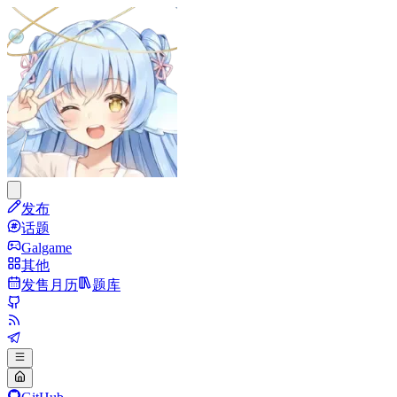
发布
话题
Galgame
其他
发售月历
题库