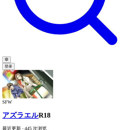
登录
SFW
アズラエル
R18
最近更新
· 445 次浏览