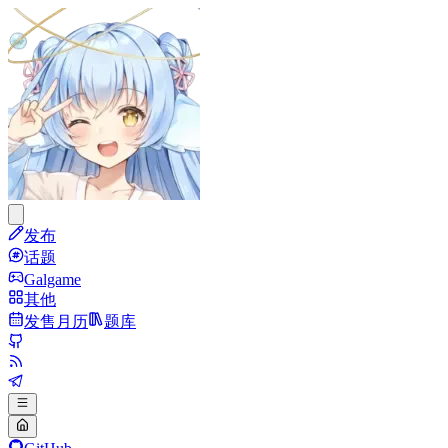
发布
话题
Galgame
其他
发售月历
题库