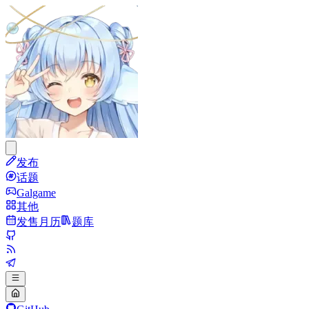
发布
话题
Galgame
其他
发售月历
题库