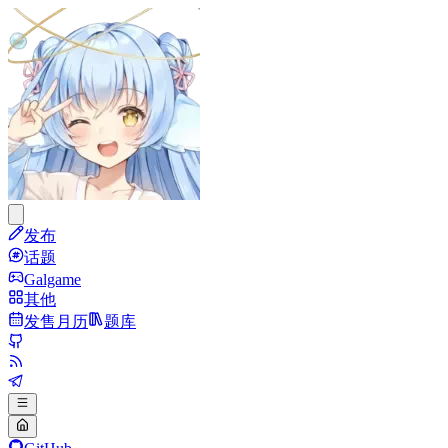
发布
话题
Galgame
其他
发售月历
题库