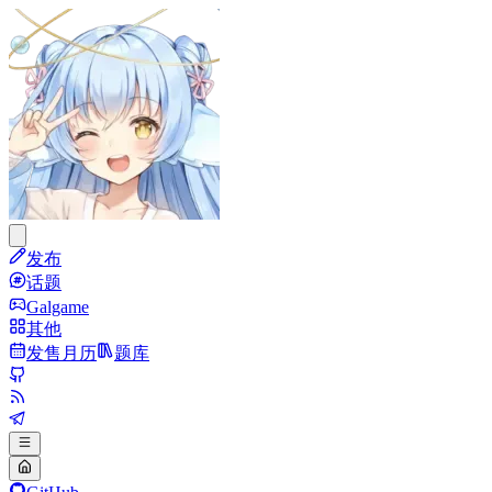
发布
话题
Galgame
其他
发售月历
题库