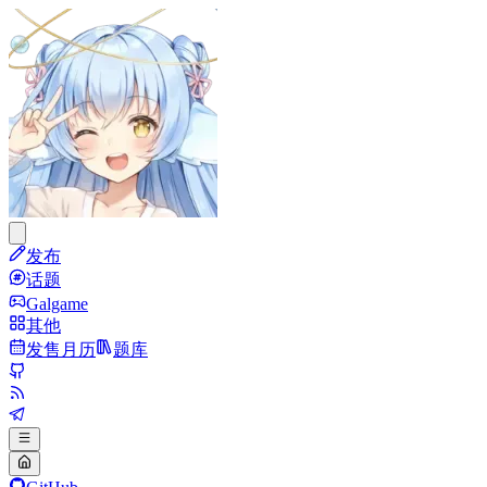
发布
话题
Galgame
其他
发售月历
题库