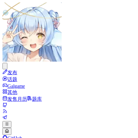
发布
话题
Galgame
其他
发售月历
题库