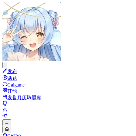
发布
话题
Galgame
其他
发售月历
题库