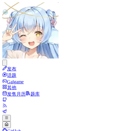
发布
话题
Galgame
其他
发售月历
题库