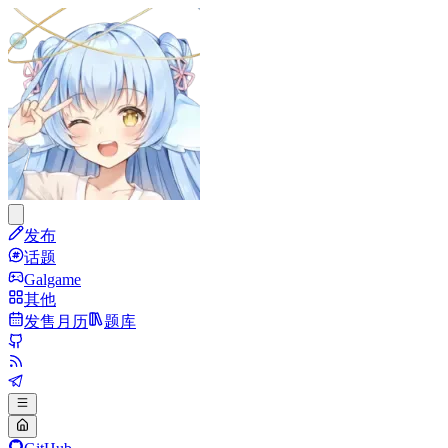
发布
话题
Galgame
其他
发售月历
题库