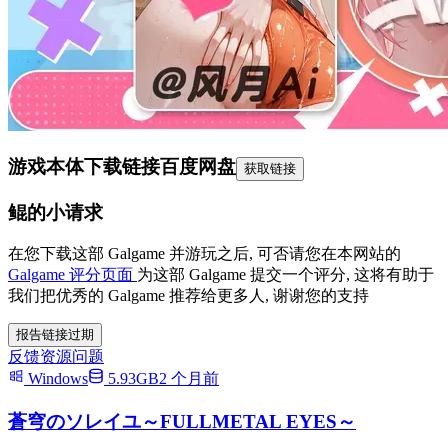
游戏本体下载链接
百度网盘
获取链接
鲲的小请求
在您下载这部 Galgame 并游玩之后, 可否请您在本网站的
Galgame 评分页面
为这部 Galgame 提交一个评分, 这将有助于
我们把优秀的 Galgame 推荐给更多人, 谢谢您的支持
报告链接过期
反馈资源问题
Windows
5.93GB
2 个月前
蒼穹のソレイユ～FULLMETAL EYES～