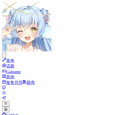
发布
话题
Galgame
其他
发售月历
题库