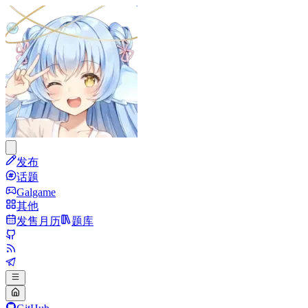
发布
话题
Galgame
其他
发售月历
题库