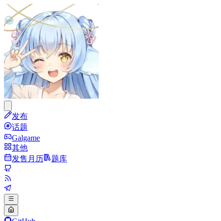
发布
话题
Galgame
其他
发售月历
题库