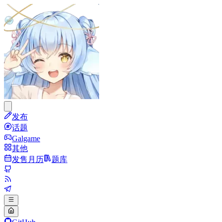
发布
话题
Galgame
其他
发售月历
题库