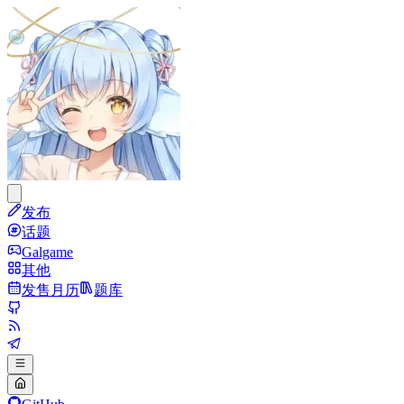
发布
话题
Galgame
其他
发售月历
题库