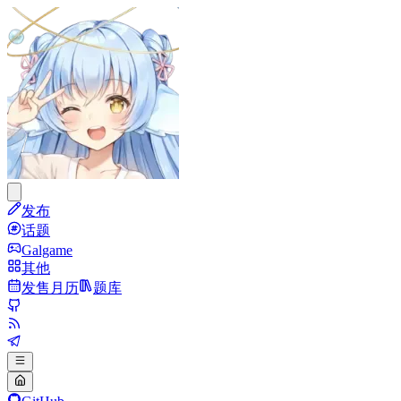
发布
话题
Galgame
其他
发售月历
题库