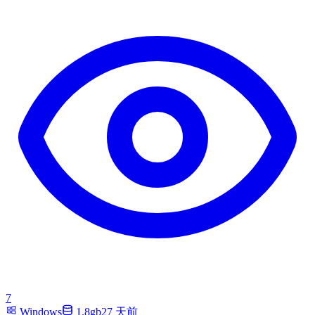
7
Windows
1.8gb
27 天前