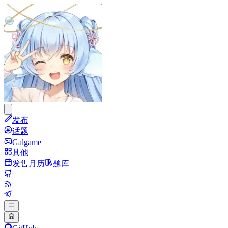
发布
话题
Galgame
其他
发售月历
题库