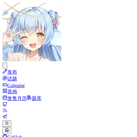
发布
话题
Galgame
其他
发售月历
题库