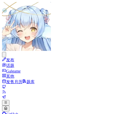
发布
话题
Galgame
其他
发售月历
题库