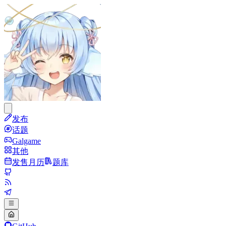
发布
话题
Galgame
其他
发售月历
题库