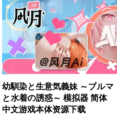
幼馴染と生意気義妹 ～ブルマ
と水着の誘惑～ 模拟器 简体
中文游戏本体资源下载