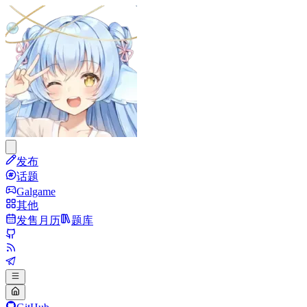
发布
话题
Galgame
其他
发售月历
题库