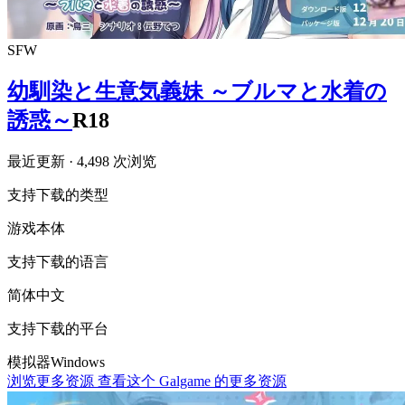
SFW
幼馴染と生意気義妹 ～ブルマと水着の
誘惑～
R18
最近更新
· 4,498 次浏览
支持下载的类型
游戏本体
支持下载的语言
简体中文
支持下载的平台
模拟器
Windows
浏览更多资源
查看这个 Galgame 的更多资源