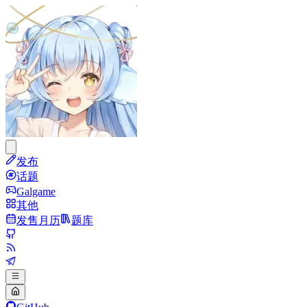
发布
话题
Galgame
其他
发售月历
题库