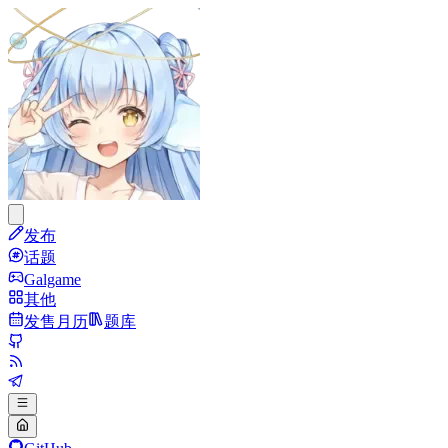
发布
话题
Galgame
其他
发售月历
题库