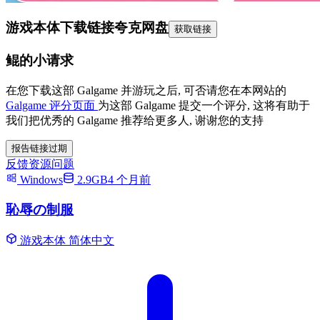
游戏本体下载链接
夸克网盘
获取链接
鲲的小请求
在您下载这部 Galgame 并游玩之后, 可否请您在本网站的
Galgame 评分页面
为这部 Galgame 提交一个评分, 这将有助于
我们把优秀的 Galgame 推荐给更多人, 谢谢您的支持
报告链接过期
反馈资源问题
Windows
2.9GB
4 个月前
恥辱の制服
游戏本体
简体中文