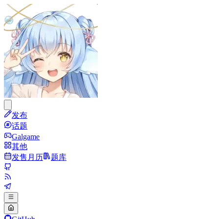
发布
话题
Galgame
其他
发售月历
题库