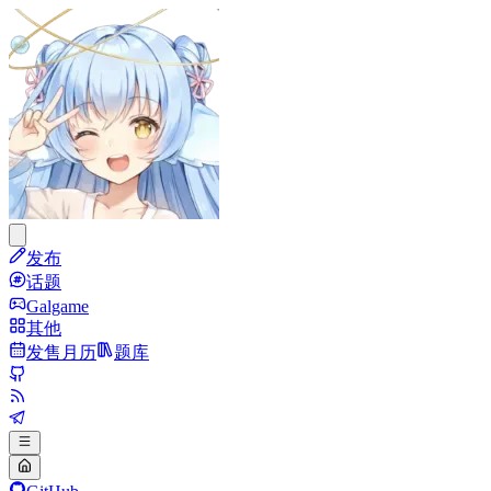
发布
话题
Galgame
其他
发售月历
题库