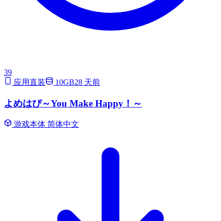
39
应用直装
10GB
28 天前
よめはぴ～You Make Happy！～
游戏本体
简体中文