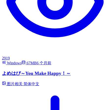
2919
Windows
67MB
6 个月前
よめはぴ～You Make Happy！～
图片相关
简体中文