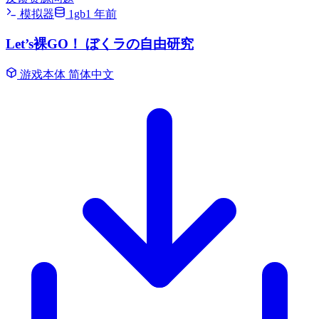
模拟器
1gb
1 年前
Let’s裸GO！ ぼくラの自由研究
游戏本体
简体中文