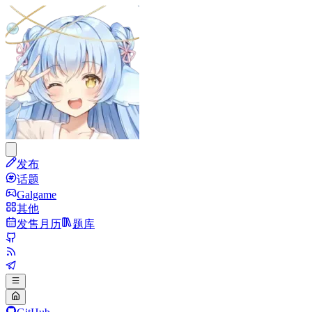
发布
话题
Galgame
其他
发售月历
题库